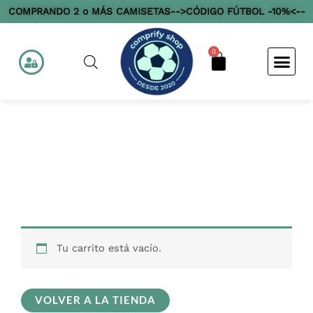
Ir
COMPRANDO 2 o MÁS CAMISETAS-->CÓDIGO FÚTBOL -10%<--
al
contenido
0
Cart
Carrito
Tu carrito está vacío.
VOLVER A LA TIENDA