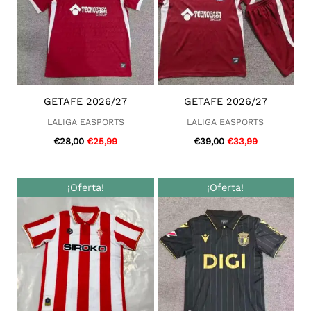
GETAFE 2026/27
GETAFE 2026/27
LALIGA EASPORTS
LALIGA EASPORTS
€
28,00
€
25,99
€
39,00
€
33,99
El
El
El
El
¡Oferta!
¡Oferta!
precio
precio
precio
precio
original
actual
original
actual
era:
es:
era:
es:
€28,00.
€25,99.
€28,00.
€25,99.