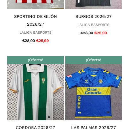
SPORTING DE GIJÓN
BURGOS 2026/27
2026/27
LALIGA EASPORTS
LALIGA EASPORTS
€
28,00
€
25,99
€
28,00
€
25,99
El
El
El
El
¡Oferta!
¡Oferta!
precio
precio
precio
precio
original
actual
original
actual
era:
es:
era:
es:
€28,00.
€25,99.
€28,00.
€25,99.
CORDOBA 2026/27
LAS PALMAS 2026/27