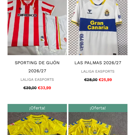
original
actual
original
actual
era:
es:
era:
es:
€39,00.
€33,99.
€28,00.
€25,99.
SPORTING DE GIJÓN
LAS PALMAS 2026/27
2026/27
LALIGA EASPORTS
LALIGA EASPORTS
€
28,00
€
25,99
€
39,00
€
33,99
El
El
El
El
¡Oferta!
¡Oferta!
precio
precio
precio
precio
original
actual
original
actual
era:
es:
era:
es:
€28,00.
€25,99.
€39,00.
€33,99.