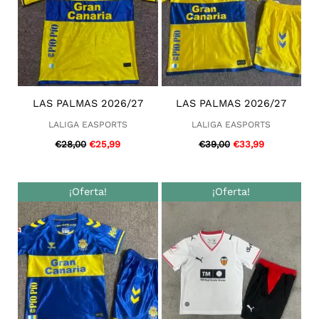
LAS PALMAS 2026/27
LAS PALMAS 2026/27
LALIGA EASPORTS
LALIGA EASPORTS
€
28,00
€
25,99
€
39,00
€
33,99
El
El
El
El
¡Oferta!
¡Oferta!
precio
precio
precio
precio
original
actual
original
actual
era:
es:
era:
es:
€39,00.
€33,99.
€39,00.
€33,99.