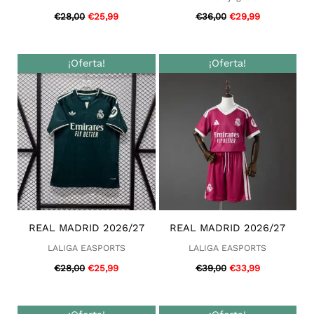
€
28,00
€
25,99
€
36,00
€
29,99
El
El
El
El
¡Oferta!
¡Oferta!
precio
precio
precio
precio
original
actual
original
actual
era:
es:
era:
es:
€28,00.
€25,99.
€39,00.
€33,99.
REAL MADRID 2026/27
REAL MADRID 2026/27
LALIGA EASPORTS
LALIGA EASPORTS
€
28,00
€
25,99
€
39,00
€
33,99
El
El
El
El