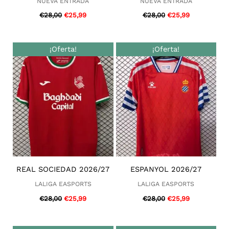
NUEVA ENTRADA
NUEVA ENTRADA
€
28,00
€
25,99
€
28,00
€
25,99
El
El
El
El
¡Oferta!
¡Oferta!
precio
precio
precio
precio
original
actual
original
actual
era:
es:
era:
es:
€28,00.
€25,99.
€28,00.
€25,99.
REAL SOCIEDAD 2026/27
ESPANYOL 2026/27
LALIGA EASPORTS
LALIGA EASPORTS
€
28,00
€
25,99
€
28,00
€
25,99