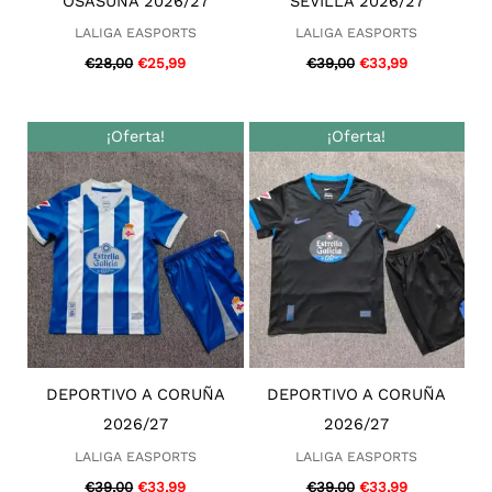
OSASUNA 2026/27
SEVILLA 2026/27
LALIGA EASPORTS
LALIGA EASPORTS
€
28,00
€
25,99
€
39,00
€
33,99
El
El
El
El
¡Oferta!
¡Oferta!
precio
precio
precio
precio
original
actual
original
actual
era:
es:
era:
es:
€39,00.
€33,99.
€39,00.
€33,99.
DEPORTIVO A CORUÑA
DEPORTIVO A CORUÑA
2026/27
2026/27
LALIGA EASPORTS
LALIGA EASPORTS
€
39,00
€
33,99
€
39,00
€
33,99