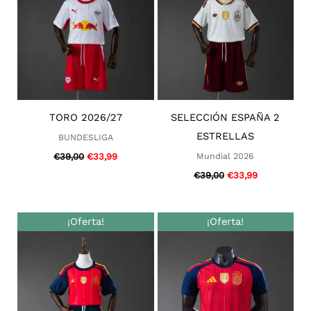
TORO 2026/27
SELECCIÓN ESPAÑA 2
ESTRELLAS
BUNDESLIGA
Mundial 2026
€
39,00
€
33,99
€
39,00
€
33,99
El
El
El
El
¡Oferta!
¡Oferta!
precio
precio
precio
precio
original
actual
original
actual
era:
es:
era:
es:
€39,00.
€33,99.
€36,00.
€29,99.