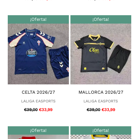
El
El
El
El
¡Oferta!
¡Oferta!
precio
precio
precio
precio
original
actual
original
actual
era:
es:
era:
es:
€39,00.
€33,99.
€39,00.
€33,99.
CELTA 2026/27
MALLORCA 2026/27
LALIGA EASPORTS
LALIGA EASPORTS
€
39,00
€
33,99
€
39,00
€
33,99
El
El
El
El
¡Oferta!
¡Oferta!
precio
precio
precio
precio