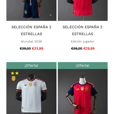
SELECCIÓN ESPAÑA 2
SELECCIÓN ESPAÑA 2
ESTRELLAS
ESTRELLAS
Mundial 2026
Edición jugador
€
39,00
€
33,99
€
36,00
€
29,99
El
El
El
El
¡Oferta!
¡Oferta!
precio
precio
precio
precio
original
actual
original
actual
era:
es:
era:
es:
€36,00.
€29,99.
€28,00.
€25,99.