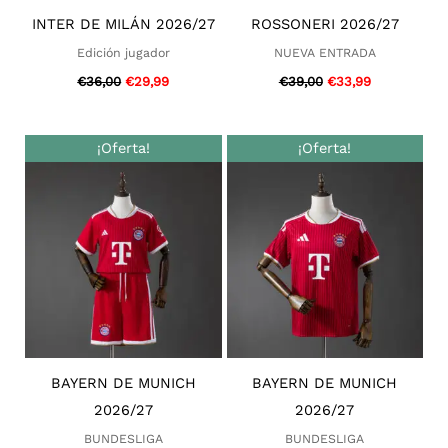
INTER DE MILÁN 2026/27
ROSSONERI 2026/27
Edición jugador
NUEVA ENTRADA
€
36,00
€
29,99
€
39,00
€
33,99
El
El
El
El
¡Oferta!
¡Oferta!
precio
precio
precio
precio
original
actual
original
actual
era:
es:
era:
es:
€39,00.
€33,99.
€28,00.
€25,99.
BAYERN DE MUNICH
BAYERN DE MUNICH
2026/27
2026/27
BUNDESLIGA
BUNDESLIGA