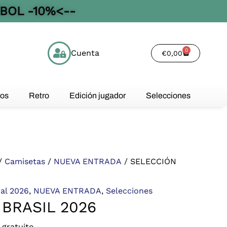
BOL -10%<--
0
Cuenta
Cart
€
0,00
os
Retro
Edición jugador
Selecciones
/
Camisetas
/
NUEVA ENTRADA
/ SELECCIÓN
al 2026
,
NUEVA ENTRADA
,
Selecciones
BRASIL 2026
 gratuito