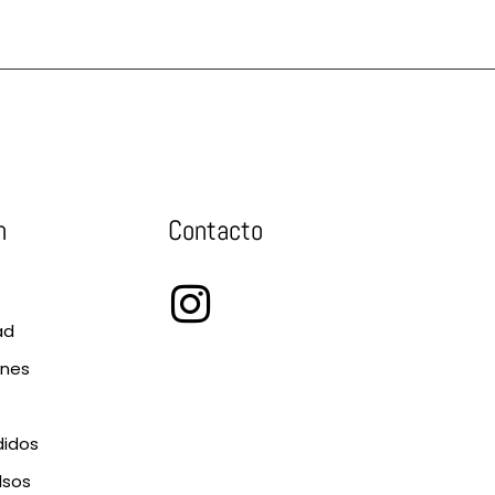
n
Contacto
ad
ones
didos
lsos