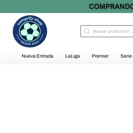
Ir
COMPRANDO 
al
contenido
Búsqueda
de
productos
Nueva Entrada
LaLiga
Premier
Serie