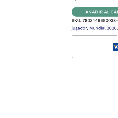
AÑADIR AL CA
SKU:
7803446690038-s
jugador
,
Mundial 2026