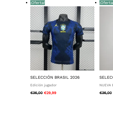
El
El
¡Oferta!
¡Oferta
precio
precio
original
actual
era:
es:
€36,00.
€29,99.
SELECCIÓN BRASIL 2026
SELEC
Edición jugador
NUEVA 
€
36,00
€
29,99
€
36,00