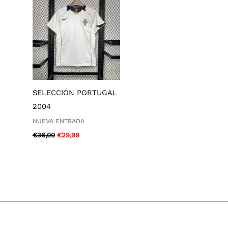
era:
es:
€36,00.
€29,99.
SELECCIÓN PORTUGAL
2004
NUEVA ENTRADA
€
36,00
€
29,99