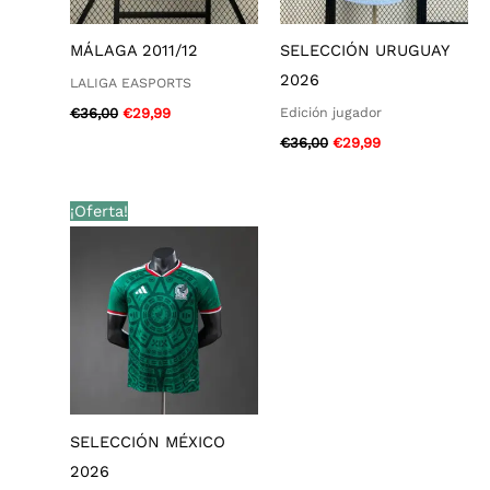
MÁLAGA 2011/12
SELECCIÓN URUGUAY
2026
LALIGA EASPORTS
Edición jugador
€
36,00
€
29,99
€
36,00
€
29,99
El
El
¡Oferta!
precio
precio
original
actual
era:
es:
€36,00.
€29,99.
SELECCIÓN MÉXICO
2026