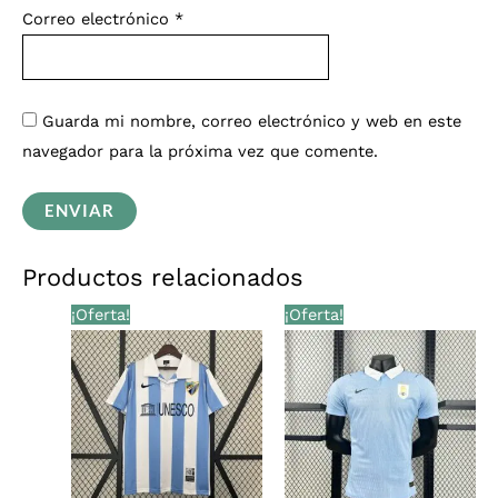
Correo electrónico
*
Guarda mi nombre, correo electrónico y web en este
navegador para la próxima vez que comente.
Productos relacionados
El
El
El
El
¡Oferta!
¡Oferta!
precio
precio
precio
precio
original
actual
original
actual
era:
es:
era:
es:
€36,00.
€29,99.
€36,00.
€29,99.