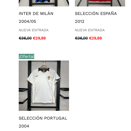
INTER DE MILÁN
SELECCIÓN ESPAÑA
2004/05
2012
NUEVA ENTRADA
NUEVA ENTRADA
€
36,00
€
29,99
€
36,00
€
29,99
El
El
¡Oferta!
precio
precio
original
actual
era:
es:
€36,00.
€29,99.
SELECCIÓN PORTUGAL
2004