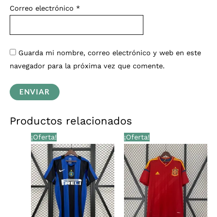
Correo electrónico
*
Guarda mi nombre, correo electrónico y web en este
navegador para la próxima vez que comente.
Productos relacionados
El
El
El
El
¡Oferta!
¡Oferta!
precio
precio
precio
precio
original
actual
original
actual
era:
es:
era:
es:
€36,00.
€29,99.
€36,00.
€29,99.