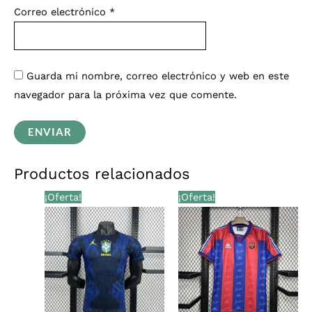
Correo electrónico
*
Guarda mi nombre, correo electrónico y web en este
navegador para la próxima vez que comente.
Productos relacionados
El
El
El
El
¡Oferta!
¡Oferta!
precio
precio
precio
precio
original
actual
original
actual
era:
es:
era:
es:
€36,00.
€29,99.
€36,00.
€29,99.