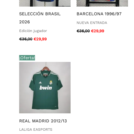
SELECCIÓN BRASIL
BARCELONA 1996/97
2026
NUEVA ENTRADA
Edición jugador
€
36,00
€
29,99
€
36,00
€
29,99
El
El
¡Oferta!
precio
precio
original
actual
era:
es:
€36,00.
€29,99.
REAL MADRID 2012/13
LALIGA EASPORTS