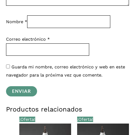
Nombre
*
Correo electrónico
*
Guarda mi nombre, correo electrónico y web en este
navegador para la próxima vez que comente.
Productos relacionados
El
El
El
El
¡Oferta!
¡Oferta!
precio
precio
precio
precio
original
actual
original
actual
era:
es:
era:
es: