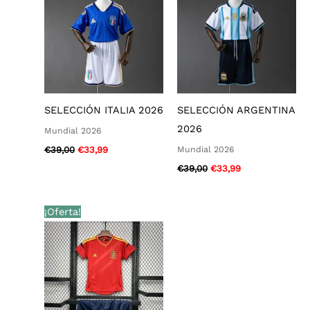
€39,00.
€33,99.
€39,00.
€33,99.
SELECCIÓN ITALIA 2026
SELECCIÓN ARGENTINA
2026
Mundial 2026
Mundial 2026
€
39,00
€
33,99
€
39,00
€
33,99
El
El
¡Oferta!
precio
precio
original
actual
era:
es:
€39,00.
€33,99.