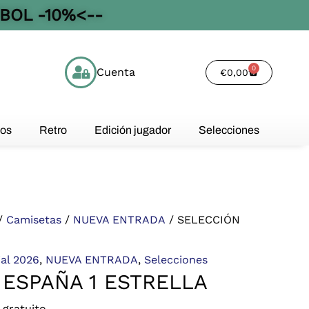
BOL -10%<--
0
Cuenta
Cart
€
0,00
os
Retro
Edición jugador
Selecciones
/
Camisetas
/
NUEVA ENTRADA
/ SELECCIÓN
al 2026
,
NUEVA ENTRADA
,
Selecciones
 ESPAÑA 1 ESTRELLA
 gratuito