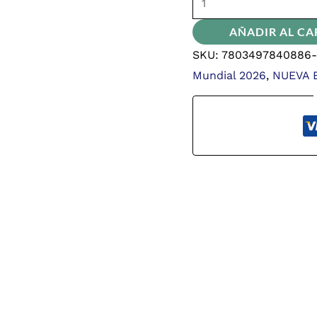
AÑADIR AL CA
SKU:
7803497840886-s
Mundial 2026
,
NUEVA 