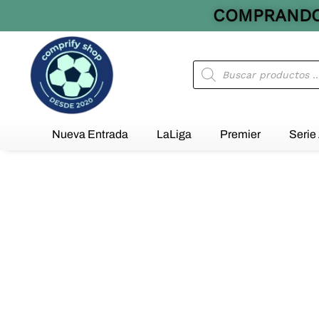
Ir
COMPRANDO 
al
contenido
Búsqueda
de
productos
Nueva Entrada
LaLiga
Premier
Serie