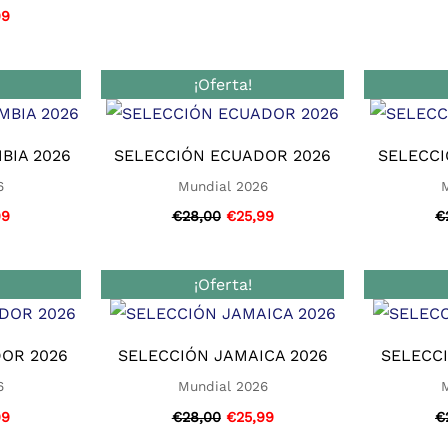
99
El
El
El
¡Oferta!
o
precio
precio
precio
nal
actual
original
actual
es:
era:
es:
0.
€25,99.
€28,00.
€25,99.
BIA 2026
SELECCIÓN ECUADOR 2026
SELECCI
6
Mundial 2026
99
€
28,00
€
25,99
€
El
El
El
¡Oferta!
o
precio
precio
precio
nal
actual
original
actual
es:
era:
es:
0.
€25,99.
€28,00.
€25,99.
OR 2026
SELECCIÓN JAMAICA 2026
SELECCI
6
Mundial 2026
99
€
28,00
€
25,99
€