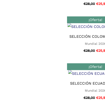
€
28,00
€
25,
El
¡Oferta!
preci
origi
era:
€28,0
SELECCIÓN COLOM
Mundial 202
€
28,00
€
25,
El
¡Oferta!
preci
origi
era:
€28,0
SELECCIÓN ECUAD
Mundial 202
€
28,00
€
25,