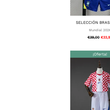
SELECCIÓN BRAS
Mundial 202
€
39,00
€
33,
El
¡Oferta!
preci
origi
era:
€39,0