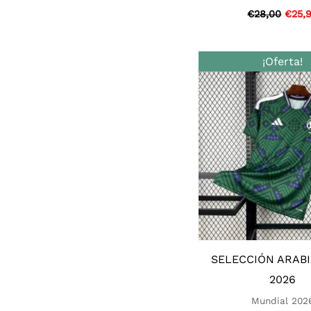
€
28,00
€
25,
El
¡Oferta!
preci
origi
era:
€28,0
SELECCIÓN ARABI
2026
Mundial 202