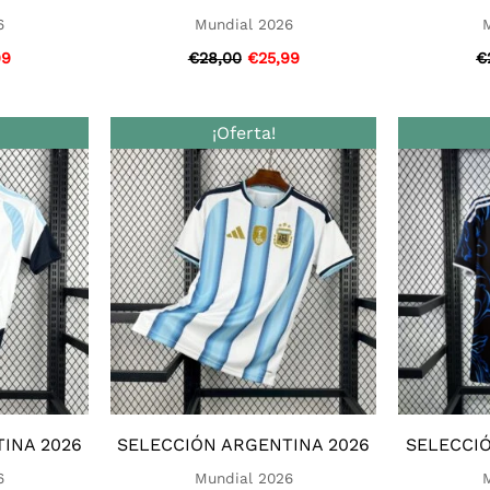
6
Mundial 2026
99
€
28,00
€
25,99
€
El
El
El
¡Oferta!
o
precio
precio
precio
nal
actual
original
actual
es:
era:
es:
0.
€25,99.
€28,00.
€25,99.
INA 2026
SELECCIÓN ARGENTINA 2026
SELECCIÓ
6
Mundial 2026