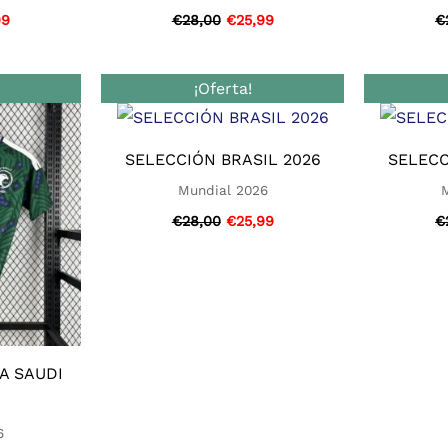
99
€
28,00
€
25,99
€
El
El
El
¡Oferta!
o
precio
precio
precio
nal
actual
original
actual
es:
era:
es:
0.
€25,99.
€28,00.
€25,99.
SELECCIÓN BRASIL 2026
SELECC
Mundial 2026
€
28,00
€
25,99
€
A SAUDI
6