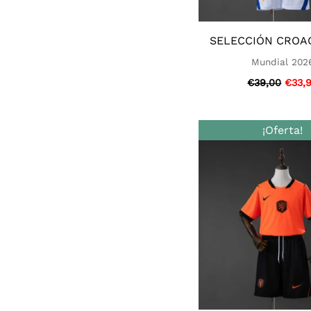
SELECCIÓN CROAC
Mundial 202
€
39,00
€
33,
El
¡Oferta!
preci
origi
era:
€39,0