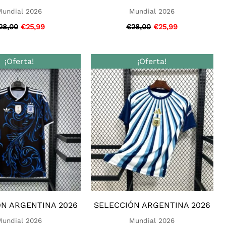
Mundial 2026
Mundial 2026
28,00
€
25,99
€
28,00
€
25,99
El
El
El
El
¡Oferta!
¡Oferta!
precio
precio
precio
precio
original
actual
original
actual
era:
es:
era:
es:
€28,00.
€25,99.
€28,00.
€25,99.
N ARGENTINA 2026
SELECCIÓN ARGENTINA 2026
Mundial 2026
Mundial 2026