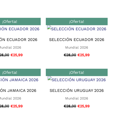
El
El
El
El
¡Oferta!
¡Oferta!
precio
precio
precio
precio
original
actual
original
actual
era:
es:
era:
es:
€28,00.
€25,99.
€28,00.
€25,99.
ÓN ECUADOR 2026
SELECCIÓN ECUADOR 2026
Mundial 2026
Mundial 2026
28,00
€
25,99
€
28,00
€
25,99
El
El
El
El
¡Oferta!
¡Oferta!
precio
precio
precio
precio
original
actual
original
actual
era:
es:
era:
es:
€28,00.
€25,99.
€28,00.
€25,99.
ÓN JAMAICA 2026
SELECCIÓN URUGUAY 2026
Mundial 2026
Mundial 2026
28,00
€
25,99
€
28,00
€
25,99