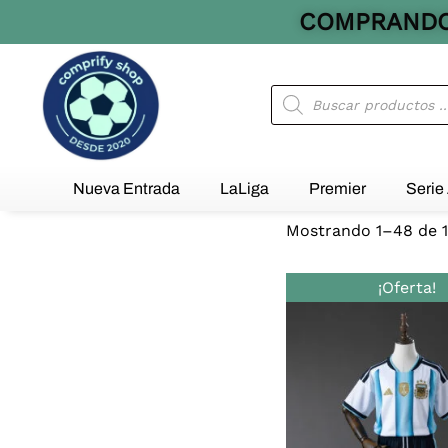
Ir
COMPRANDO 
al
contenido
Búsqueda
de
productos
Nueva Entrada
LaLiga
Premier
Serie
Mostrando 1–48 de 1
El
¡Oferta!
preci
origi
era:
€39,0