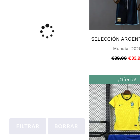
SELECCIÓN ARGENT
Mundial 202
€
39,00
€
33,
El
¡Oferta!
preci
origi
era:
€39,0
FILTRAR
BORRAR