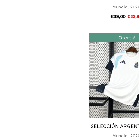
Mundial 202
€
39,00
€
33,
El
¡Oferta!
preci
origi
era:
€28,0
SELECCIÓN ARGENT
Mundial 202