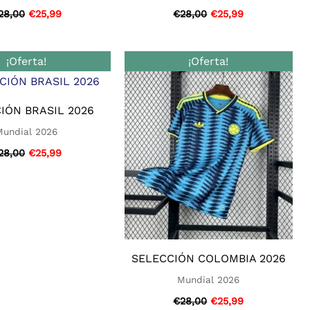
28,00
€
25,99
€
28,00
€
25,99
El
El
El
El
¡Oferta!
¡Oferta!
precio
precio
precio
precio
original
actual
original
actual
era:
es:
era:
es:
€28,00.
€25,99.
€28,00.
€25,99.
IÓN BRASIL 2026
Mundial 2026
28,00
€
25,99
SELECCIÓN COLOMBIA 2026
Mundial 2026
€
28,00
€
25,99