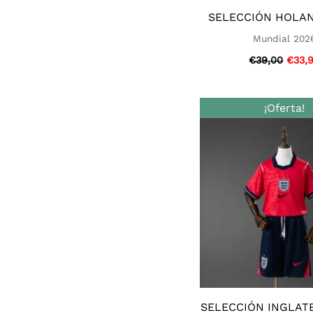
SELECCIÓN HOLAN
Mundial 202
€
39,00
€
33,
El
¡Oferta!
preci
origi
era:
€39,0
SELECCIÓN INGLAT