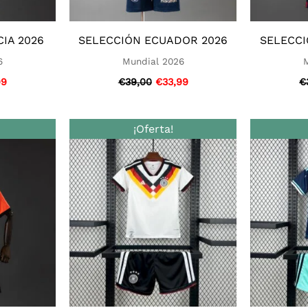
IA 2026
SELECCIÓN ECUADOR 2026
SELECCI
6
Mundial 2026
99
€
39,00
€
33,99
€
El
El
El
¡Oferta!
o
precio
precio
precio
nal
actual
original
actual
es:
era:
es:
0.
€33,99.
€39,00.
€33,99.