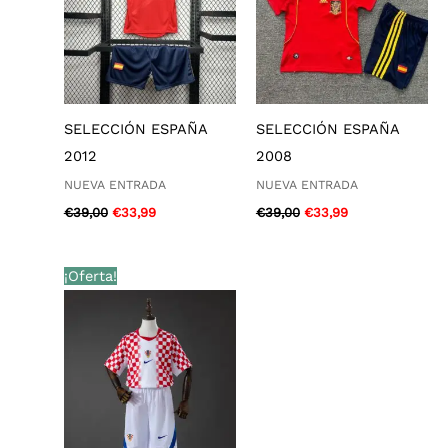
SELECCIÓN ESPAÑA
SELECCIÓN ESPAÑA
2012
2008
NUEVA ENTRADA
NUEVA ENTRADA
€
39,00
€
33,99
€
39,00
€
33,99
El
El
¡Oferta!
precio
precio
original
actual
era:
es:
€39,00.
€33,99.