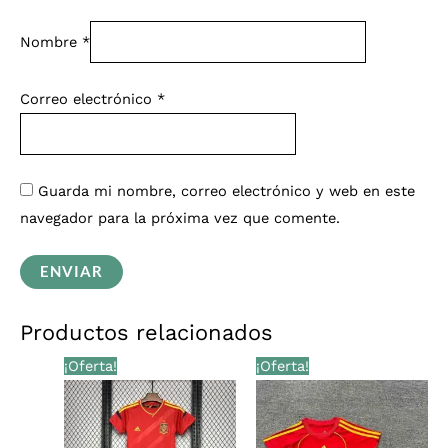
Nombre
*
Correo electrónico
*
Guarda mi nombre, correo electrónico y web en este
navegador para la próxima vez que comente.
Productos relacionados
El
El
El
El
¡Oferta!
¡Oferta!
precio
precio
precio
precio
original
actual
original
actual
era:
es:
era:
es:
€39,00.
€33,99.
€39,00.
€33,99.