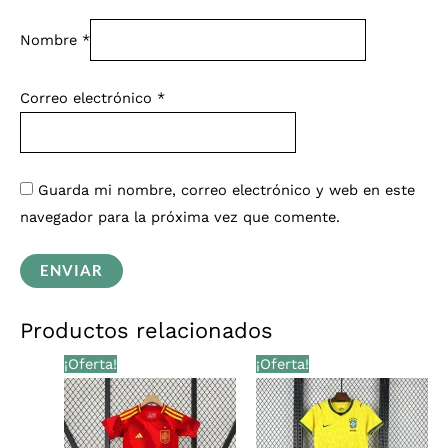
Nombre
*
Correo electrónico
*
Guarda mi nombre, correo electrónico y web en este
navegador para la próxima vez que comente.
Productos relacionados
El
El
El
El
¡Oferta!
¡Oferta!
precio
precio
precio
precio
original
actual
original
actual
era:
es:
era:
es:
€39,00.
€33,99.
€39,00.
€33,99.