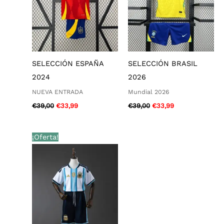
SELECCIÓN ESPAÑA
SELECCIÓN BRASIL
2024
2026
NUEVA ENTRADA
Mundial 2026
€
39,00
€
33,99
€
39,00
€
33,99
El
El
¡Oferta!
precio
precio
original
actual
era:
es:
€39,00.
€33,99.