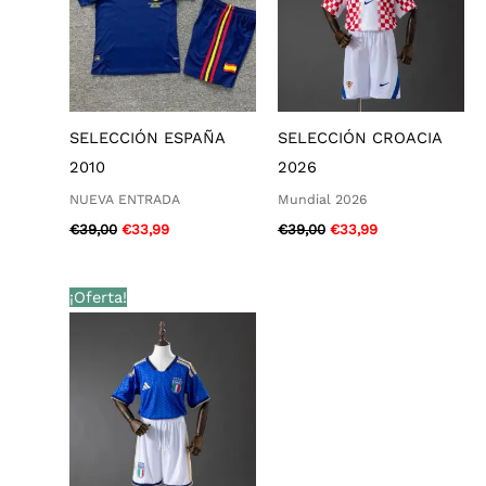
SELECCIÓN ESPAÑA
SELECCIÓN CROACIA
2010
2026
NUEVA ENTRADA
Mundial 2026
€
39,00
€
33,99
€
39,00
€
33,99
El
El
¡Oferta!
precio
precio
original
actual
era:
es:
€39,00.
€33,99.