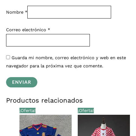
Nombre
*
Correo electrónico
*
Guarda mi nombre, correo electrónico y web en este
navegador para la próxima vez que comente.
Productos relacionados
El
El
El
El
¡Oferta!
¡Oferta!
precio
precio
precio
precio
original
actual
original
actual
era:
es:
era:
es:
€39,00.
€33,99.
€39,00.
€33,99.