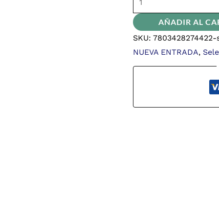
AÑADIR AL CA
SKU:
7803428274422-s
NUEVA ENTRADA
,
Sel