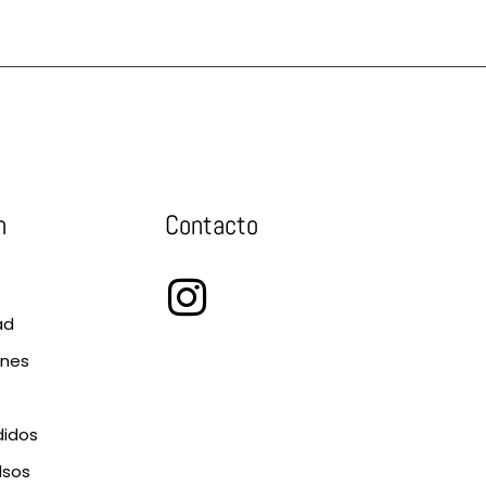
n
Contacto
ad
ones
didos
lsos