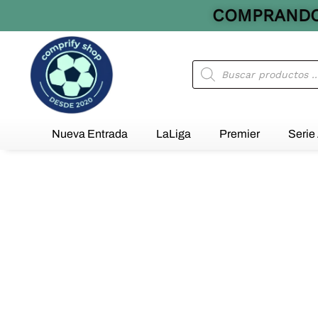
Ir
COMPRANDO 
al
contenido
Búsqueda
de
productos
Nueva Entrada
LaLiga
Premier
Serie