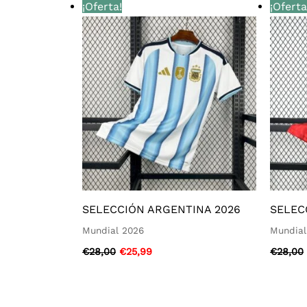
El
El
¡Oferta!
¡Oferta
precio
precio
original
actual
era:
es:
€28,00.
€25,99.
SELECCIÓN ARGENTINA 2026
SELEC
Mundial 2026
Mundial
€
28,00
€
25,99
€
28,00