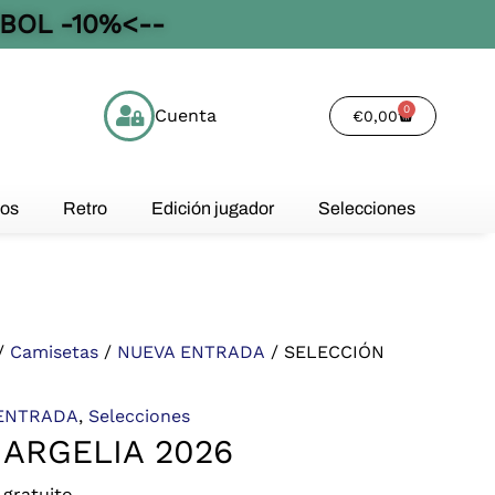
BOL -10%<--
0
Cuenta
Cart
€
0,00
os
Retro
Edición jugador
Selecciones
/
Camisetas
/
NUEVA ENTRADA
/ SELECCIÓN
ENTRADA
,
Selecciones
ARGELIA 2026
 gratuito