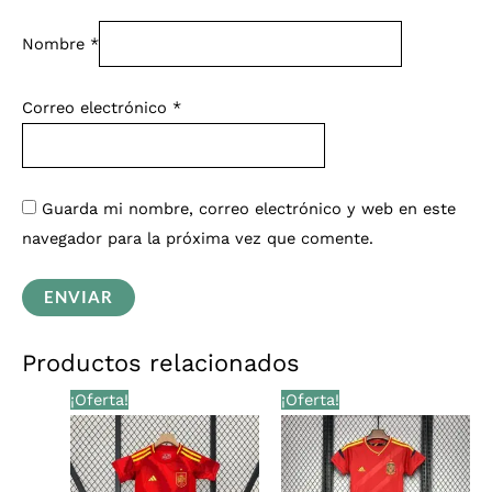
Nombre
*
Correo electrónico
*
Guarda mi nombre, correo electrónico y web en este
navegador para la próxima vez que comente.
Productos relacionados
El
El
El
El
¡Oferta!
¡Oferta!
precio
precio
precio
precio
original
actual
original
actual
era:
es:
era:
es:
€39,00.
€33,99.
€39,00.
€33,99.