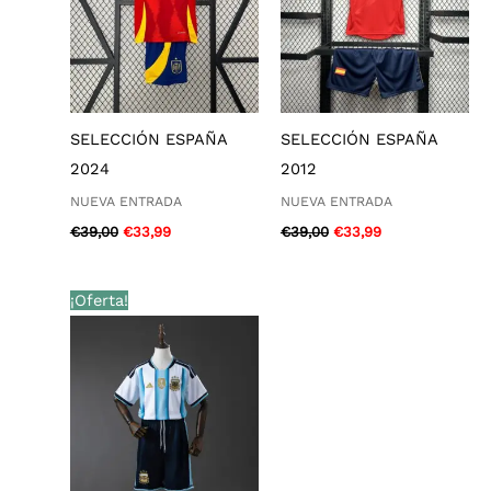
SELECCIÓN ESPAÑA
SELECCIÓN ESPAÑA
2024
2012
NUEVA ENTRADA
NUEVA ENTRADA
€
39,00
€
33,99
€
39,00
€
33,99
El
El
¡Oferta!
precio
precio
original
actual
era:
es:
€39,00.
€33,99.