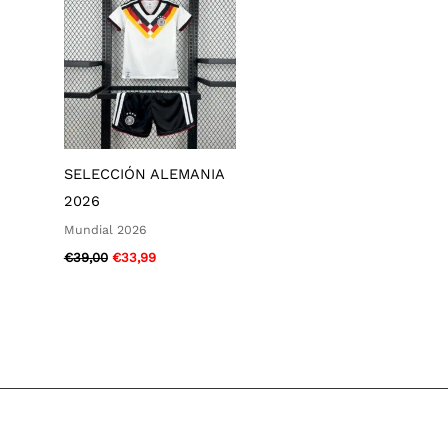
era:
es:
€39,00.
€33,99.
SELECCIÓN ALEMANIA
2026
Mundial 2026
€
39,00
€
33,99