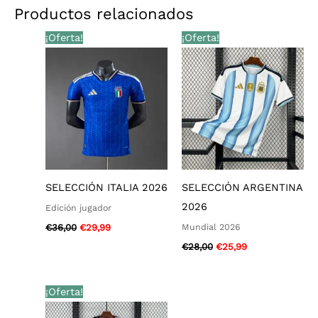
Productos relacionados
El
El
El
El
¡Oferta!
¡Oferta!
precio
precio
precio
precio
original
actual
original
actual
era:
es:
era:
es:
€36,00.
€29,99.
€28,00.
€25,99.
SELECCIÓN ITALIA 2026
SELECCIÓN ARGENTINA
2026
Edición jugador
Mundial 2026
€
36,00
€
29,99
€
28,00
€
25,99
El
El
¡Oferta!
precio
precio
original
actual