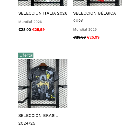
SELECCIÓN ITALIA 2026
SELECCIÓN BÉLGICA
2026
Mundial 2026
Mundial 2026
€
28,00
€
25,99
€
28,00
€
25,99
El
El
¡Oferta!
precio
precio
original
actual
era:
es:
€28,00.
€25,99.
SELECCIÓN BRASIL
2024/25