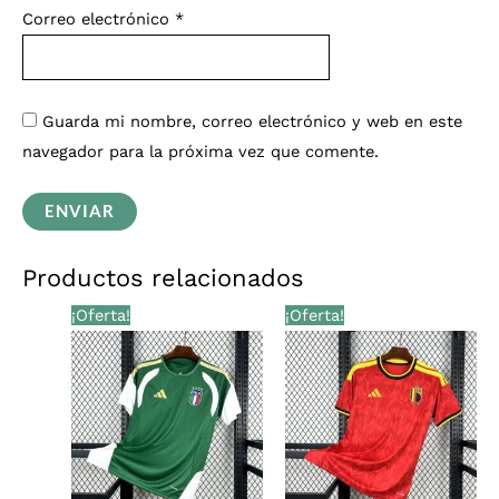
Correo electrónico
*
Guarda mi nombre, correo electrónico y web en este
navegador para la próxima vez que comente.
Productos relacionados
El
El
El
El
¡Oferta!
¡Oferta!
precio
precio
precio
precio
original
actual
original
actual
era:
es:
era:
es:
€28,00.
€25,99.
€28,00.
€25,99.