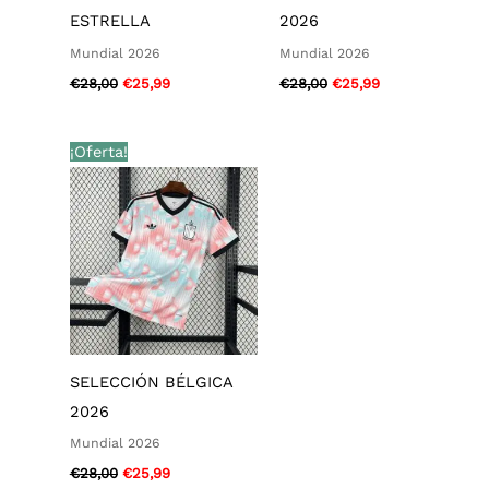
ESTRELLA
2026
Mundial 2026
Mundial 2026
€
28,00
€
25,99
€
28,00
€
25,99
El
El
¡Oferta!
precio
precio
original
actual
era:
es:
€28,00.
€25,99.
SELECCIÓN BÉLGICA
2026
Mundial 2026
€
28,00
€
25,99