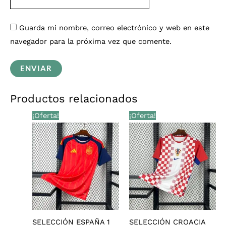
Guarda mi nombre, correo electrónico y web en este
navegador para la próxima vez que comente.
Productos relacionados
El
El
El
El
¡Oferta!
¡Oferta!
precio
precio
precio
precio
original
actual
original
actual
era:
es:
era:
es:
€28,00.
€25,99.
€28,00.
€25,99.
SELECCIÓN ESPAÑA 1
SELECCIÓN CROACIA