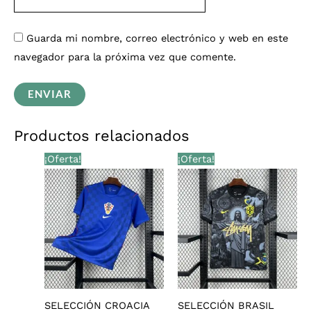
Guarda mi nombre, correo electrónico y web en este
navegador para la próxima vez que comente.
Productos relacionados
El
El
El
El
¡Oferta!
¡Oferta!
precio
precio
precio
precio
original
actual
original
actual
era:
es:
era:
es:
€28,00.
€25,99.
€28,00.
€25,99.
SELECCIÓN CROACIA
SELECCIÓN BRASIL