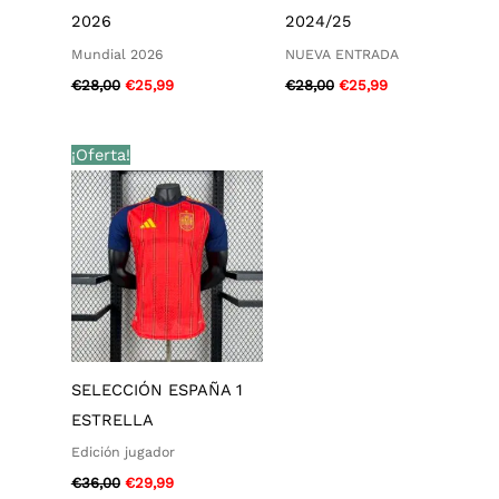
2026
2024/25
Mundial 2026
NUEVA ENTRADA
€
28,00
€
25,99
€
28,00
€
25,99
El
El
¡Oferta!
precio
precio
original
actual
era:
es:
€36,00.
€29,99.
SELECCIÓN ESPAÑA 1
ESTRELLA
Edición jugador
€
36,00
€
29,99