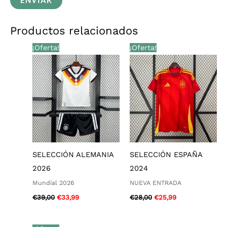
Productos relacionados
El
El
El
El
¡Oferta!
¡Oferta!
precio
precio
precio
precio
original
actual
original
actual
era:
es:
era:
es:
€39,00.
€33,99.
€28,00.
€25,99.
SELECCIÓN ALEMANIA
SELECCIÓN ESPAÑA
2026
2024
Mundial 2026
NUEVA ENTRADA
€
39,00
€
33,99
€
28,00
€
25,99
El
El