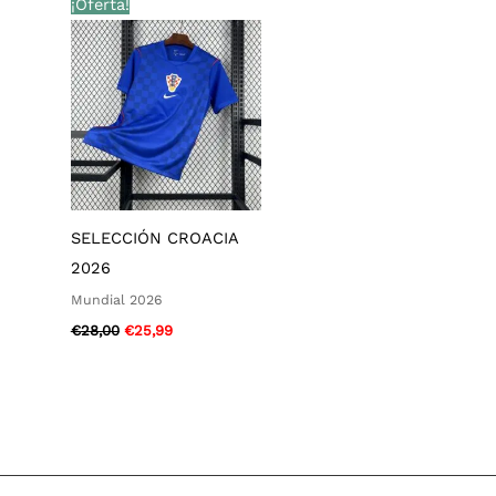
¡Oferta!
precio
precio
original
actual
era:
es:
€28,00.
€25,99.
SELECCIÓN CROACIA
2026
Mundial 2026
€
28,00
€
25,99