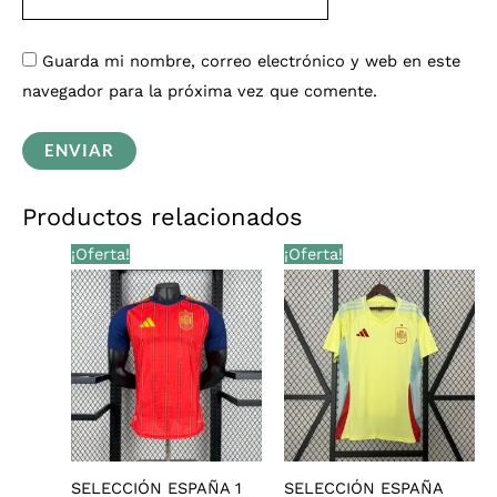
Guarda mi nombre, correo electrónico y web en este
navegador para la próxima vez que comente.
Productos relacionados
El
El
El
El
¡Oferta!
¡Oferta!
precio
precio
precio
precio
original
actual
original
actual
era:
es:
era:
es:
€36,00.
€29,99.
€28,00.
€25,99.
SELECCIÓN ESPAÑA 1
SELECCIÓN ESPAÑA