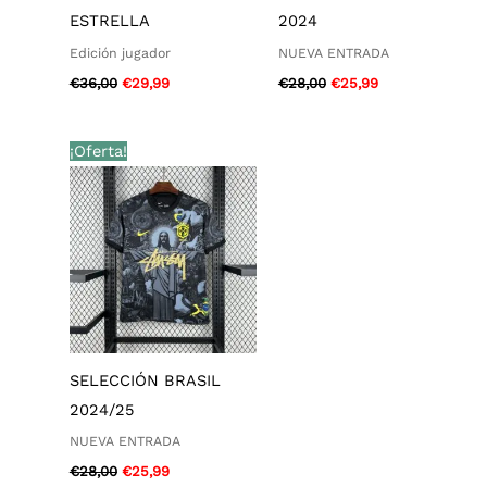
ESTRELLA
2024
Edición jugador
NUEVA ENTRADA
€
36,00
€
29,99
€
28,00
€
25,99
El
El
¡Oferta!
precio
precio
original
actual
era:
es:
€28,00.
€25,99.
SELECCIÓN BRASIL
2024/25
NUEVA ENTRADA
€
28,00
€
25,99