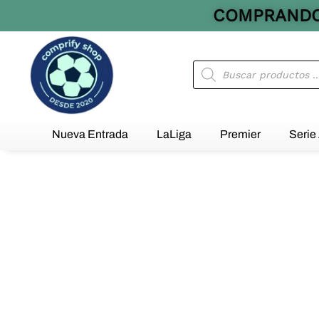
Ir
COMPRANDO 
al
contenido
Búsqueda
de
productos
Nueva Entrada
LaLiga
Premier
Serie