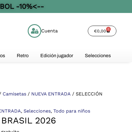
BOL -10%<--
0
Cuenta
Cart
€
0,00
os
Retro
Edición jugador
Selecciones
/
Camisetas
/
NUEVA ENTRADA
/ SELECCIÓN
ENTRADA
,
Selecciones
,
Todo para niños
BRASIL 2026
 gratuito