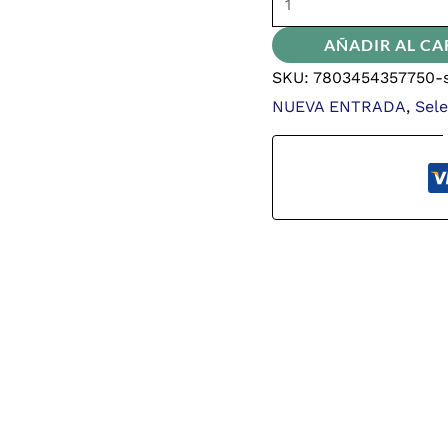
AÑADIR AL CA
SKU:
7803454357750-s
NUEVA ENTRADA
,
Sel