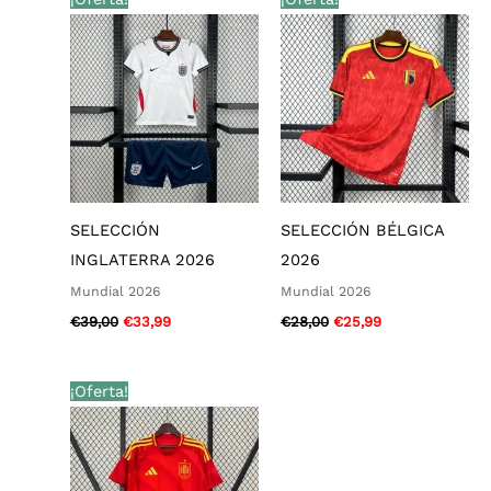
precio
precio
precio
precio
original
actual
original
actual
era:
es:
era:
es:
€39,00.
€33,99.
€28,00.
€25,99.
SELECCIÓN
SELECCIÓN BÉLGICA
INGLATERRA 2026
2026
Mundial 2026
Mundial 2026
€
39,00
€
33,99
€
28,00
€
25,99
El
El
¡Oferta!
precio
precio
original
actual
era:
es:
€28,00.
€25,99.