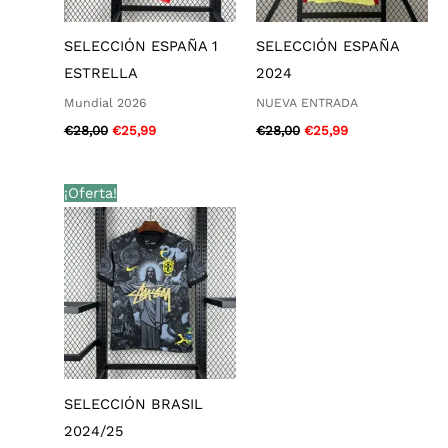
SELECCIÓN ESPAÑA 1
SELECCIÓN ESPAÑA
ESTRELLA
2024
Mundial 2026
NUEVA ENTRADA
€
28,00
€
25,99
€
28,00
€
25,99
El
El
¡Oferta!
precio
precio
original
actual
era:
es:
€28,00.
€25,99.
SELECCIÓN BRASIL
2024/25