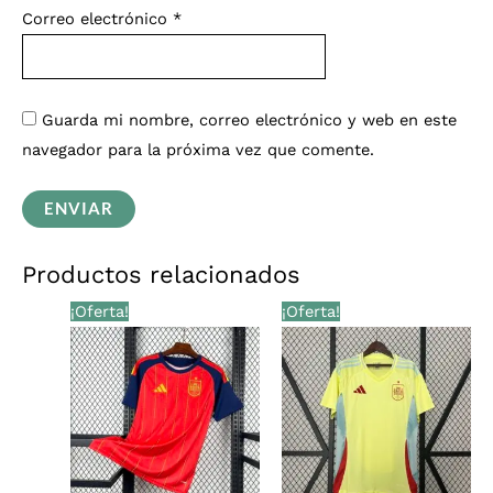
Correo electrónico
*
Guarda mi nombre, correo electrónico y web en este
navegador para la próxima vez que comente.
Productos relacionados
El
El
El
El
¡Oferta!
¡Oferta!
precio
precio
precio
precio
original
actual
original
actual
era:
es:
era:
es:
€28,00.
€25,99.
€28,00.
€25,99.