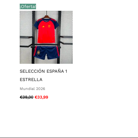
El
El
¡Oferta!
precio
precio
original
actual
era:
es:
€39,00.
€33,99.
SELECCIÓN ESPAÑA 1
ESTRELLA
Mundial 2026
€
39,00
€
33,99