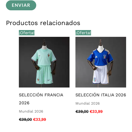
Productos relacionados
El
El
El
El
¡Oferta!
¡Oferta!
precio
precio
precio
precio
original
actual
original
actual
era:
es:
era:
es:
€39,00.
€33,99.
€39,00.
€33,99.
SELECCIÓN FRANCIA
SELECCIÓN ITALIA 2026
2026
Mundial 2026
Mundial 2026
€
39,00
€
33,99
€
39,00
€
33,99