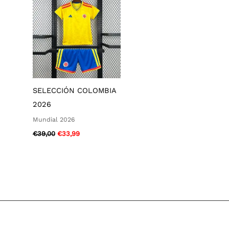
era:
es:
€39,00.
€33,99.
SELECCIÓN COLOMBIA
2026
Mundial 2026
€
39,00
€
33,99