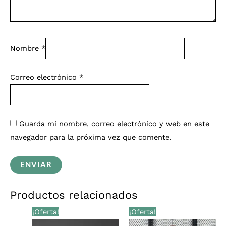
Nombre
*
Correo electrónico
*
Guarda mi nombre, correo electrónico y web en este
navegador para la próxima vez que comente.
Productos relacionados
El
El
El
El
¡Oferta!
¡Oferta!
precio
precio
precio
precio