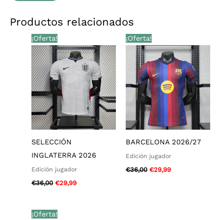
Productos relacionados
El
El
El
El
¡Oferta!
¡Oferta!
precio
precio
precio
precio
original
actual
original
actual
era:
es:
era:
es:
€36,00.
€29,99.
€36,00.
€29,99.
SELECCIÓN
BARCELONA 2026/27
INGLATERRA 2026
Edición jugador
Edición jugador
€
36,00
€
29,99
€
36,00
€
29,99
El
El
¡Oferta!
precio
precio