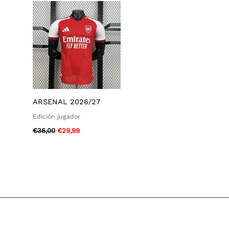
original
actual
era:
es:
€36,00.
€29,99.
ARSENAL 2026/27
Edición jugador
€
36,00
€
29,99