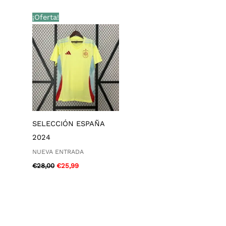
El
El
¡Oferta!
precio
precio
original
actual
era:
es:
€28,00.
€25,99.
SELECCIÓN ESPAÑA
2024
NUEVA ENTRADA
€
28,00
€
25,99