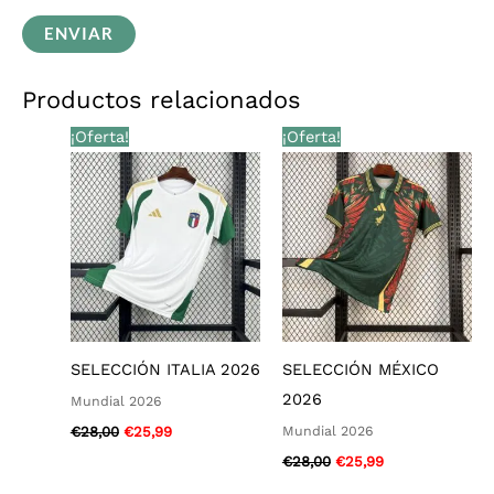
Productos relacionados
El
El
El
El
¡Oferta!
¡Oferta!
precio
precio
precio
precio
original
actual
original
actual
era:
es:
era:
es:
€28,00.
€25,99.
€28,00.
€25,99.
SELECCIÓN ITALIA 2026
SELECCIÓN MÉXICO
2026
Mundial 2026
Mundial 2026
€
28,00
€
25,99
€
28,00
€
25,99