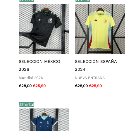
precio
precio
precio
precio
original
actual
original
actual
era:
es:
era:
es:
€28,00.
€25,99.
€28,00.
€25,99.
SELECCIÓN MÉXICO
SELECCIÓN ESPAÑA
2026
2024
Mundial 2026
NUEVA ENTRADA
€
28,00
€
25,99
€
28,00
€
25,99
El
El
¡Oferta!
precio
precio
original
actual
era:
es:
€39,00.
€33,99.