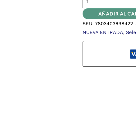
AÑADIR AL CA
SKU:
7803403698422-
NUEVA ENTRADA
,
Sel