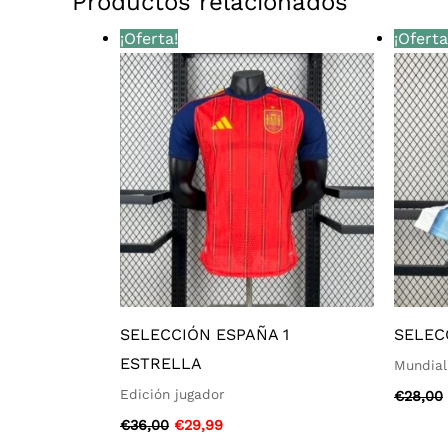
Productos relacionados
El
El
¡Oferta!
¡Oferta
precio
precio
original
actual
era:
es:
€36,00.
€29,99.
SELECCIÓN ESPAÑA 1
SELEC
ESTRELLA
Mundial
Edición jugador
€
28,00
€
36,00
€
29,99