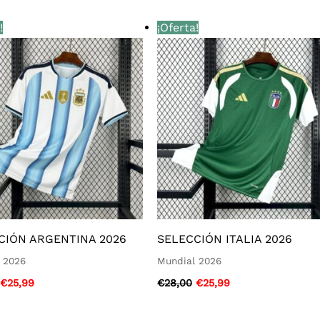
El
El
El
El
!
¡Oferta!
precio
precio
precio
precio
original
actual
original
actual
era:
es:
era:
es:
€28,00.
€25,99.
€28,00.
€25,99.
CIÓN ARGENTINA 2026
SELECCIÓN ITALIA 2026
 2026
Mundial 2026
€
25,99
€
28,00
€
25,99