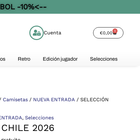
BOL -10%<--
0
Cuenta
Cart
€
0,00
os
Retro
Edición jugador
Selecciones
/
Camisetas
/
NUEVA ENTRADA
/ SELECCIÓN
ENTRADA
,
Selecciones
CHILE 2026
 gratuito