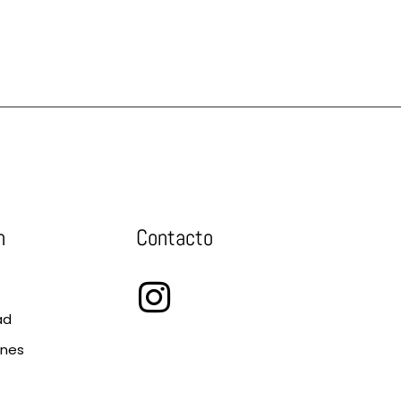
n
Contacto
ad
ones