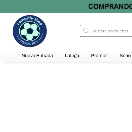
Ir
COMPRANDO 
al
contenido
Búsqueda
de
productos
Nueva Entrada
LaLiga
Premier
Serie